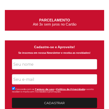
TROCAS E DEVOLUÇÕES
7 dias para devolver a compra
Cadastre-se e Aproveite!
Se inscreva em nossa Newsletter e receba as novidades!
Concordo com os
Termos de uso
e
Politica de Privacidade
e aceito
receber e-mails com novidades e promoções.
CADASTRAR