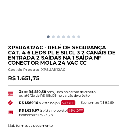
XPSUAK12AC - RELÉ DE SEGURANÇA
CAT. 4 6 LEDS PL E SILCL 3 2 CANAIS DE
ENTRADA 2 SAÍDAS NA 1 SAÍDA NF
CONECTOR MOLA 24 VAC CC
Cod. do Produto: XPSUAK12AC
R$ 1.651,75
3x
de
R$ 550,58
sem juros no cartão de crédito
ou até
12x
de
R$ 168,08
no cartão de crédito
Economize
R$ 82,59
R$ 1.569,16
à vista no pix
5% OFF
R$ 1.626,97
à vista no boleto
1.5% OFF
Economize
R$ 24,78
Mais formas de pagamento