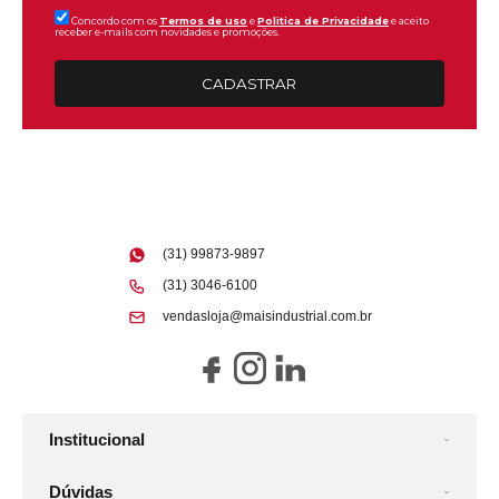
Concordo com os
Termos de uso
e
Politica de Privacidade
e aceito
receber e-mails com novidades e promoções.
CADASTRAR
(31) 99873-9897
(31) 3046-6100
vendasloja@maisindustrial.com.br
Institucional
Dúvidas