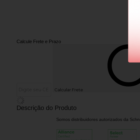
Calcule Frete e Prazo
Calcular Frete
Descrição do Produto
Somos distribuidores autorizados da Schne