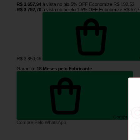
R$ 3.657,94
à vista no pix
5% OFF
Economize
R$ 192,52
R$ 3.792,70
à vista no boleto
1.5% OFF
Economize
R$ 57,7
R$ 3.850,46
Garantia:
18 Meses pelo Fabricante
Comprar
Compre Pelo WhatsApp