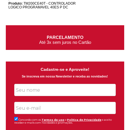
Produto:
TM200CE40T - CONTROLADOR
LOGICO PROGRAMAVEL 40ES P DC
PARCELAMENTO
Até 3x sem juros no Cartão
Cadastre-se e Aproveite!
Se inscreva em nossa Newsletter e receba as novidades!
Concordo com os
Termos de uso
e
Politica de Privacidade
e aceito
receber e-mails com novidades e promoções.