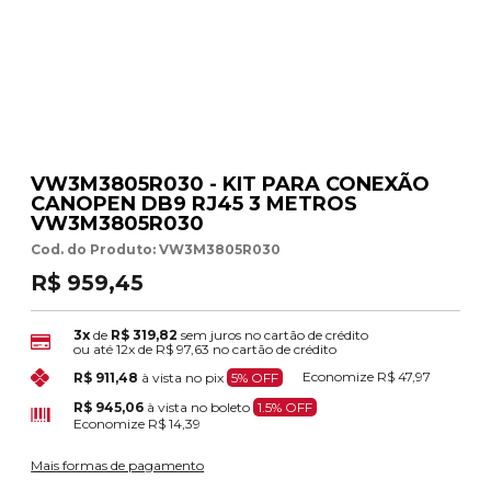
VW3M3805R030 - KIT PARA CONEXÃO
CANOPEN DB9 RJ45 3 METROS
VW3M3805R030
Cod. do Produto: VW3M3805R030
R$ 959,45
3x
de
R$ 319,82
sem juros no cartão de crédito
ou até
12x
de
R$ 97,63
no cartão de crédito
Economize
R$ 47,97
R$ 911,48
à vista no pix
5% OFF
R$ 945,06
à vista no boleto
1.5% OFF
Economize
R$ 14,39
Mais formas de pagamento