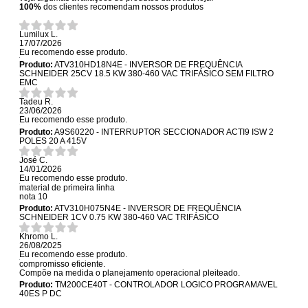
100%
dos clientes recomendam nossos produtos
Lumilux L.
17/07/2026
Eu recomendo esse produto.
Produto:
ATV310HD18N4E - INVERSOR DE FREQUÊNCIA
SCHNEIDER 25CV 18.5 KW 380-460 VAC TRIFÁSICO SEM FILTRO
EMC
Tadeu R.
23/06/2026
Eu recomendo esse produto.
Produto:
A9S60220 - INTERRUPTOR SECCIONADOR ACTI9 ISW 2
POLES 20 A 415V
José C.
14/01/2026
Eu recomendo esse produto.
material de primeira linha
nota 10
Produto:
ATV310H075N4E - INVERSOR DE FREQUÊNCIA
SCHNEIDER 1CV 0.75 KW 380-460 VAC TRIFÁSICO
Khromo L.
26/08/2025
Eu recomendo esse produto.
compromisso eficiente.
Compõe na medida o planejamento operacional pleiteado.
Produto:
TM200CE40T - CONTROLADOR LOGICO PROGRAMAVEL
40ES P DC