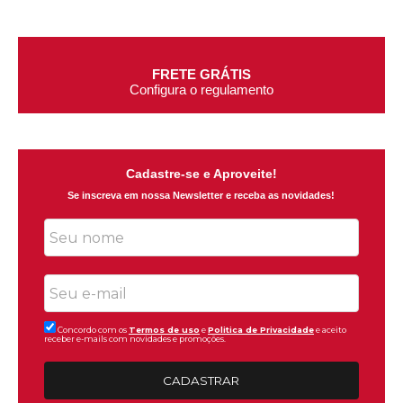
FRETE GRÁTIS
Configura o regulamento
Cadastre-se e Aproveite!
Se inscreva em nossa Newsletter e receba as novidades!
Concordo com os
Termos de uso
e
Politica de Privacidade
e aceito
receber e-mails com novidades e promoções.
CADASTRAR