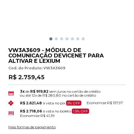
VW3A3609 - MÓDULO DE
COMUNICAÇÃO DEVICENET PARA
ALTIVAR E LEXIUM
Cod. do Produto: VW3A3609
R$ 2.759,45
3x
de
R$ 919,82
sem juros no cartão de crédito
ou até
12x
de
R$ 280,80
no cartão de crédito
Economize
R$ 137,97
R$ 2.621,48
à vista no pix
5% OFF
R$ 2.718,06
à vista no boleto
1.5% OFF
Economize
R$ 41,39
Mais formas de pagamento