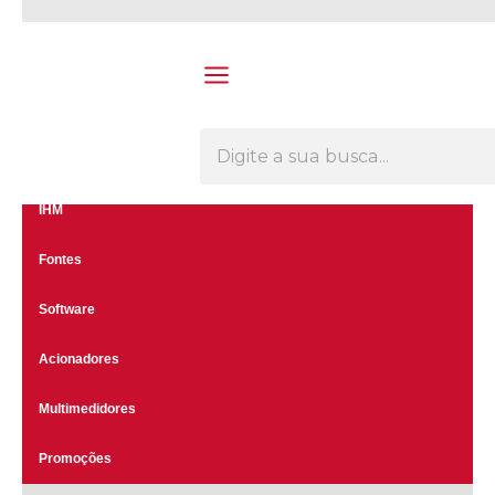
Olá Visitante!
Acesse sua conta e pedidos
Menu
CLP's
Inversores
IHM
Fontes
Software
Acionadores
Multimedidores
Promoções