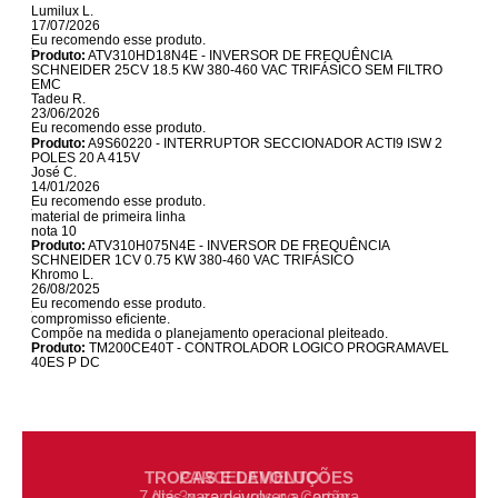
Lumilux L.
17/07/2026
Eu recomendo esse produto.
Produto:
ATV310HD18N4E - INVERSOR DE FREQUÊNCIA
SCHNEIDER 25CV 18.5 KW 380-460 VAC TRIFÁSICO SEM FILTRO
EMC
Tadeu R.
23/06/2026
Eu recomendo esse produto.
Produto:
A9S60220 - INTERRUPTOR SECCIONADOR ACTI9 ISW 2
POLES 20 A 415V
José C.
14/01/2026
Eu recomendo esse produto.
material de primeira linha
nota 10
Produto:
ATV310H075N4E - INVERSOR DE FREQUÊNCIA
SCHNEIDER 1CV 0.75 KW 380-460 VAC TRIFÁSICO
Khromo L.
26/08/2025
Eu recomendo esse produto.
compromisso eficiente.
Compõe na medida o planejamento operacional pleiteado.
Produto:
TM200CE40T - CONTROLADOR LOGICO PROGRAMAVEL
40ES P DC
TROCAS E DEVOLUÇÕES
7 dias para devolver a compra