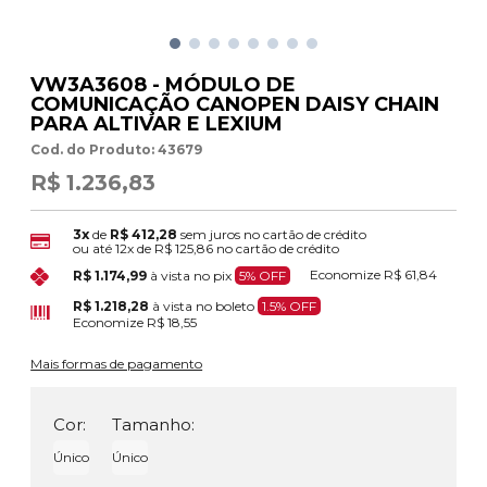
VW3A3608 - MÓDULO DE
COMUNICAÇÃO CANOPEN DAISY CHAIN
PARA ALTIVAR E LEXIUM
Cod. do Produto: 43679
R$ 1.236,83
3x
de
R$ 412,28
sem juros no cartão de crédito
ou até
12x
de
R$ 125,86
no cartão de crédito
Economize
R$ 61,84
R$ 1.174,99
à vista no pix
5% OFF
R$ 1.218,28
à vista no boleto
1.5% OFF
Economize
R$ 18,55
Mais formas de pagamento
Cor:
Tamanho:
Único
Único