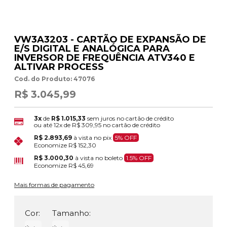
VW3A3203 - CARTÃO DE EXPANSÃO DE
E/S DIGITAL E ANALÓGICA PARA
INVERSOR DE FREQUÊNCIA ATV340 E
ALTIVAR PROCESS
Cod. do Produto: 47076
R$ 3.045,99
3x
de
R$ 1.015,33
sem juros no cartão de crédito
ou até
12x
de
R$ 309,95
no cartão de crédito
R$ 2.893,69
à vista no pix
5% OFF
Economize
R$ 152,30
R$ 3.000,30
à vista no boleto
1.5% OFF
Economize
R$ 45,69
Mais formas de pagamento
Cor:
Tamanho: