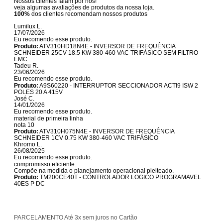
Nossos clientes falam por nós!
veja algumas avaliações de produtos da nossa loja.
100%
dos clientes recomendam nossos produtos
Lumilux L.
17/07/2026
Eu recomendo esse produto.
Produto:
ATV310HD18N4E - INVERSOR DE FREQUÊNCIA
SCHNEIDER 25CV 18.5 KW 380-460 VAC TRIFÁSICO SEM FILTRO
EMC
Tadeu R.
23/06/2026
Eu recomendo esse produto.
Produto:
A9S60220 - INTERRUPTOR SECCIONADOR ACTI9 ISW 2
POLES 20 A 415V
José C.
14/01/2026
Eu recomendo esse produto.
material de primeira linha
nota 10
Produto:
ATV310H075N4E - INVERSOR DE FREQUÊNCIA
SCHNEIDER 1CV 0.75 KW 380-460 VAC TRIFÁSICO
Khromo L.
26/08/2025
Eu recomendo esse produto.
compromisso eficiente.
Compõe na medida o planejamento operacional pleiteado.
Produto:
TM200CE40T - CONTROLADOR LOGICO PROGRAMAVEL
40ES P DC
TROCAS E DEVOLUÇÕES
7 dias para devolver a compra