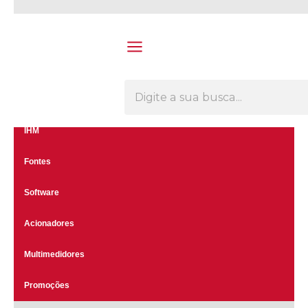
Olá Visitante!
Acesse sua conta e pedidos
Menu
CLP's
Inversores
IHM
Fontes
Software
Acionadores
Multimedidores
Promoções