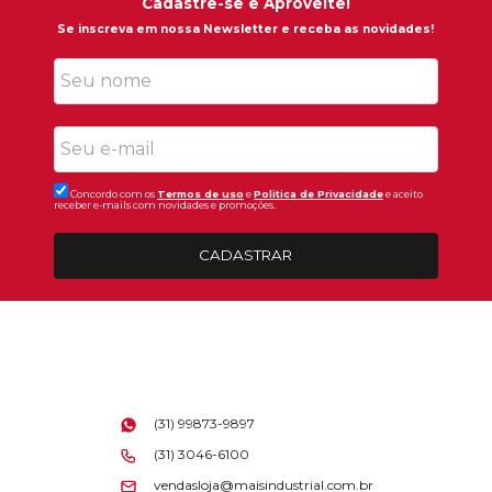
Cadastre-se e Aproveite!
Se inscreva em nossa Newsletter e receba as novidades!
Concordo com os
Termos de uso
e
Politica de Privacidade
e aceito
receber e-mails com novidades e promoções.
CADASTRAR
(31) 99873-9897
(31) 3046-6100
vendasloja@maisindustrial.com.br