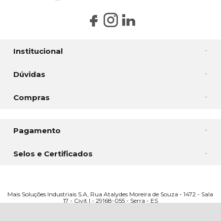
Institucional
Dúvidas
Compras
Pagamento
Selos e Certificados
Mais Soluções Industriais S.A, Rua Atalydes Moreira de Souza - 1472 - Sala
17 - Civit I - 29168-055 - Serra - ES
CNPJ: 14.885.815/0002-90 | © Todos os direitos reservados - Mais Industrial
- 2026