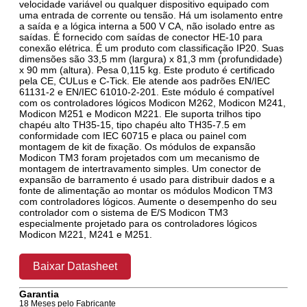
velocidade variável ou qualquer dispositivo equipado com
uma entrada de corrente ou tensão. Há um isolamento entre
a saída e a lógica interna a 500 V CA, não isolado entre as
saídas. É fornecido com saídas de conector HE-10 para
conexão elétrica. É um produto com classificação IP20. Suas
dimensões são 33,5 mm (largura) x 81,3 mm (profundidade)
x 90 mm (altura). Pesa 0,115 kg. Este produto é certificado
pela CE, CULus e C-Tick. Ele atende aos padrões EN/IEC
61131-2 e EN/IEC 61010-2-201. Este módulo é compatível
com os controladores lógicos Modicon M262, Modicon M241,
Modicon M251 e Modicon M221. Ele suporta trilhos tipo
chapéu alto TH35-15, tipo chapéu alto TH35-7.5 em
conformidade com IEC 60715 e placa ou painel com
montagem de kit de fixação. Os módulos de expansão
Modicon TM3 foram projetados com um mecanismo de
montagem de intertravamento simples. Um conector de
expansão de barramento é usado para distribuir dados e a
fonte de alimentação ao montar os módulos Modicon TM3
com controladores lógicos. Aumente o desempenho do seu
controlador com o sistema de E/S Modicon TM3
especialmente projetado para os controladores lógicos
Modicon M221, M241 e M251.
Baixar Datasheet
Garantia
18 Meses pelo Fabricante