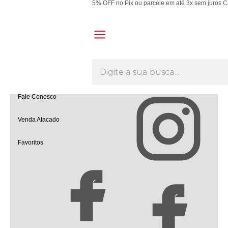
5% OFF no Pix ou parcele em até 3x sem juros
C
Olá Visitante!
Acesse sua conta e pedidos
Página Inicial
Quem Somos
Como Comprar
Fale Conosco
Venda Atacado
Favoritos