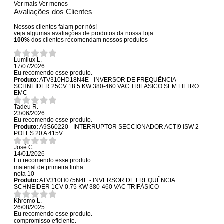
Ver mais
Ver menos
Avaliações dos Clientes
Nossos clientes falam por nós!
veja algumas avaliações de produtos da nossa loja.
100%
dos clientes recomendam nossos produtos
Lumilux L.
17/07/2026
Eu recomendo esse produto.
Produto:
ATV310HD18N4E - INVERSOR DE FREQUÊNCIA
SCHNEIDER 25CV 18.5 KW 380-460 VAC TRIFÁSICO SEM FILTRO
EMC
Tadeu R.
23/06/2026
Eu recomendo esse produto.
Produto:
A9S60220 - INTERRUPTOR SECCIONADOR ACTI9 ISW 2
POLES 20 A 415V
José C.
14/01/2026
Eu recomendo esse produto.
material de primeira linha
nota 10
Produto:
ATV310H075N4E - INVERSOR DE FREQUÊNCIA
SCHNEIDER 1CV 0.75 KW 380-460 VAC TRIFÁSICO
Khromo L.
26/08/2025
Eu recomendo esse produto.
compromisso eficiente.