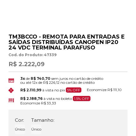
TM3BCCO - REMOTA PARA ENTRADAS E
SAÍDAS DISTRIBUÍDAS CANOPEN IP20
24 VDC TERMINAL PARAFUSO
Cod. do Produto: 47339
R$ 2.222,09
3x
de
R$ 740,70
sem juros no cartão de crédito
ou até
12x
de
R$ 226,12
no cartão de crédito
Economize
R$ 111,10
R$ 2.110,99
à vista no pix
5% OFF
R$ 2.188,76
à vista no boleto
1.5% OFF
Economize
R$ 33,33
Cor:
Tamanho:
Único
Único