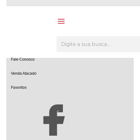
Olá Visitante!
Acesse sua conta e pedidos
Página Inicial
Quem Somos
Como Comprar
Fale Conosco
Venda Atacado
Favoritos