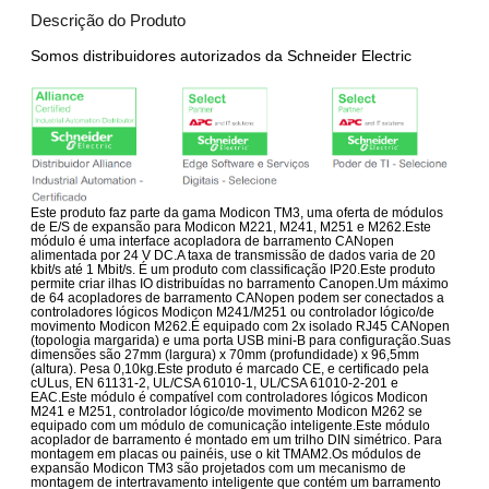
Descrição do Produto
Somos distribuidores autorizados da Schneider Electric
Este produto faz parte da gama Modicon TM3, uma oferta de módulos
de E/S de expansão para Modicon M221, M241, M251 e M262.Este
módulo é uma interface acopladora de barramento CANopen
alimentada por 24 V DC.A taxa de transmissão de dados varia de 20
kbit/s até 1 Mbit/s. É um produto com classificação IP20.Este produto
permite criar ilhas IO distribuídas no barramento Canopen.Um máximo
de 64 acopladores de barramento CANopen podem ser conectados a
controladores lógicos Modicon M241/M251 ou controlador lógico/de
movimento Modicon M262.É equipado com 2x isolado RJ45 CANopen
(topologia margarida) e uma porta USB mini-B para configuração.Suas
dimensões são 27mm (largura) x 70mm (profundidade) x 96,5mm
(altura). Pesa 0,10kg.Este produto é marcado CE, e certificado pela
cULus, EN 61131-2, UL/CSA 61010-1, UL/CSA 61010-2-201 e
EAC.Este módulo é compatível com controladores lógicos Modicon
M241 e M251, controlador lógico/de movimento Modicon M262 se
equipado com um módulo de comunicação inteligente.Este módulo
acoplador de barramento é montado em um trilho DIN simétrico. Para
montagem em placas ou painéis, use o kit TMAM2.Os módulos de
expansão Modicon TM3 são projetados com um mecanismo de
montagem de intertravamento inteligente que contém um barramento