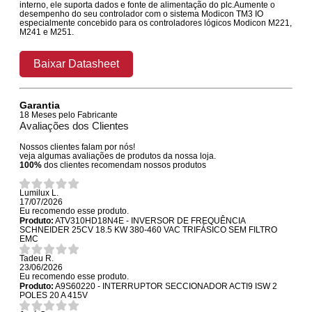
interno, ele suporta dados e fonte de alimentação do plc.Aumente o
desempenho do seu controlador com o sistema Modicon TM3 IO
especialmente concebido para os controladores lógicos Modicon M221,
M241 e M251.
Baixar Datasheet
Garantia
18 Meses pelo Fabricante
Avaliações dos Clientes
Nossos clientes falam por nós!
veja algumas avaliações de produtos da nossa loja.
100%
dos clientes recomendam nossos produtos
Lumilux L.
17/07/2026
Eu recomendo esse produto.
Produto:
ATV310HD18N4E - INVERSOR DE FREQUÊNCIA
SCHNEIDER 25CV 18.5 KW 380-460 VAC TRIFÁSICO SEM FILTRO
EMC
Tadeu R.
23/06/2026
Eu recomendo esse produto.
Produto:
A9S60220 - INTERRUPTOR SECCIONADOR ACTI9 ISW 2
POLES 20 A 415V