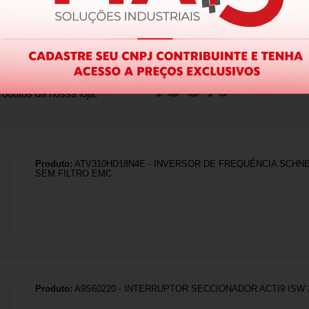
100%
dos clientes 
alam por nós!
odutos da nossa loja.
Produto:
ATV310HD18N4E - INVERSOR DE FREQUÊNCIA SCHNEI
SEM FILTRO EMC
Produto:
A9S60220 - INTERRUPTOR SECCIONADOR ACTI9 ISW 2