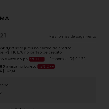
 MA
,21
Mais formas de pagamento
.609,07
sem juros no cartão de crédito
de
R$ 1.101,76
no cartão de crédito
Economize
R$ 541,36
,85
à vista no pix
5% OFF
,80
à vista no boleto
1.5% OFF
R$ 162,41
anho:
o