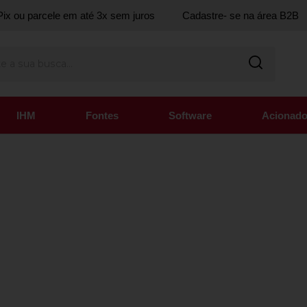
ix ou parcele em até 3x sem juros
Cadastre- se na área B2B
IHM
Fontes
Software
Acionado