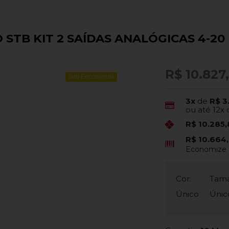
STB KIT 2 SAÍDAS ANALÓGICAS 4-20
R$ 10.827
Sob Encomenda
3x
de
R$ 3
ou até
12x
R$ 10.285
R$ 10.664
Economize
Cor:
Tam
Único
Únic