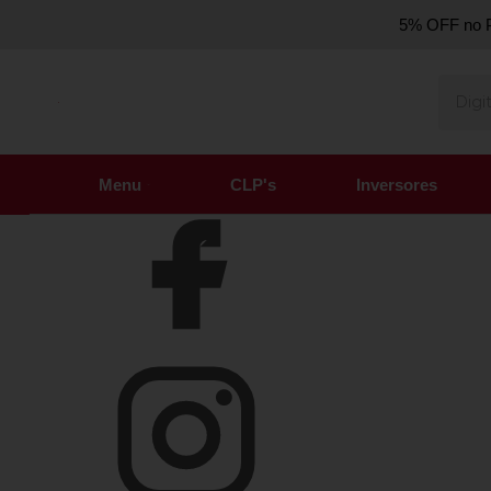
5% OFF no P
Olá Visitante!
Acesse sua conta e pedidos
Página Inicial
Quem Somos
Como Comprar
Fale Conosco
Venda Atacado
Favoritos
Menu
CLP's
Inversores