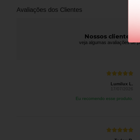
Avaliações dos Clientes
Nossos clientes f
veja algumas avaliações de pr
Lumilux L.
17/07/2026
Eu recomendo esse produto.