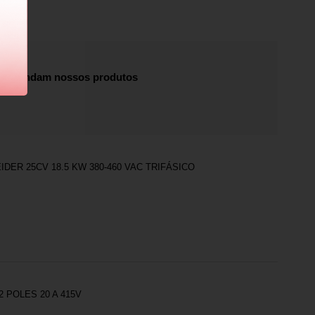
recomendam nossos produtos
DER 25CV 18.5 KW 380-460 VAC TRIFÁSICO
 POLES 20 A 415V