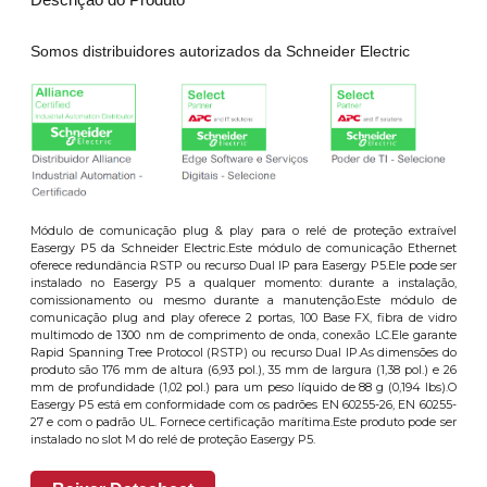
Somos distribuidores autorizados da Schneider Electric
Módulo de comunicação plug & play para o relé de proteção extraível
Easergy P5 da Schneider Electric.Este módulo de comunicação Ethernet
oferece redundância RSTP ou recurso Dual IP para Easergy P5.Ele pode ser
instalado no Easergy P5 a qualquer momento: durante a instalação,
comissionamento ou mesmo durante a manutenção.Este módulo de
comunicação plug and play oferece 2 portas, 100 Base FX, fibra de vidro
multimodo de 1300 nm de comprimento de onda, conexão LC.Ele garante
Rapid Spanning Tree Protocol (RSTP) ou recurso Dual IP.As dimensões do
produto são 176 mm de altura (6,93 pol.), 35 mm de largura (1,38 pol.) e 26
mm de profundidade (1,02 pol.) para um peso líquido de 88 g (0,194 lbs).O
Easergy P5 está em conformidade com os padrões EN 60255-26, EN 60255-
27 e com o padrão UL. Fornece certificação marítima.Este produto pode ser
instalado no slot M do relé de proteção Easergy P5.