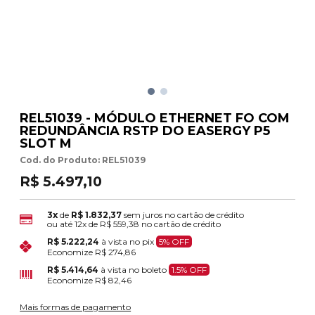
REL51039 - MÓDULO ETHERNET FO COM
REDUNDÂNCIA RSTP DO EASERGY P5
SLOT M
Cod. do Produto: REL51039
R$ 5.497,10
3x
de
R$ 1.832,37
sem juros no cartão de crédito
ou até
12x
de
R$ 559,38
no cartão de crédito
R$ 5.222,24
à vista no pix
5% OFF
Economize
R$ 274,86
R$ 5.414,64
à vista no boleto
1.5% OFF
Economize
R$ 82,46
Mais formas de pagamento