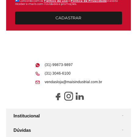
Concordo com os
Termos de uso
e
Politica de Privacidade
e aceito
receber e-mails com novidades e promoções.
CADASTRAR
(31) 99873-9897
(31) 3046-6100
vendasloja@maisindustrial.com.br
Institucional
Dúvidas