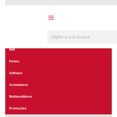
Olá Visitante!
Acesse sua conta e pedidos
Menu
CLP's
Inversores
IHM
Fontes
Software
Acionadores
Multimedidores
Promoções