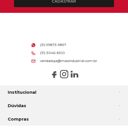
CADASTRAR
(31) 99873-9897
(31) 3046-6100
vendasloja@maisindustrial.com.br
Institucional
Dúvidas
Compras