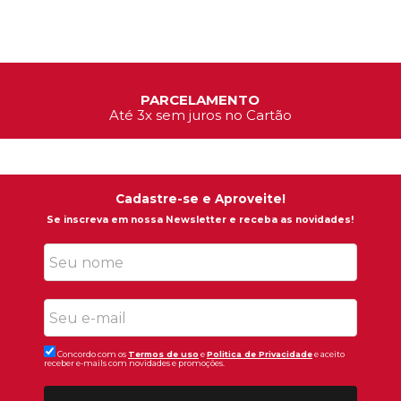
PARCELAMENTO
Até 3x sem juros no Cartão
Cadastre-se e Aproveite!
Se inscreva em nossa Newsletter e receba as novidades!
Concordo com os
Termos de uso
e
Politica de Privacidade
e aceito
receber e-mails com novidades e promoções.