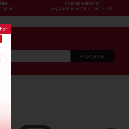
ÕES
ATENDIMENTO
compra
Segunda à Sexta 8h às 17:30h
har
CADASTRAR
ções.