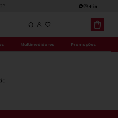
B2B
es
Multimedidores
Promoções
do.