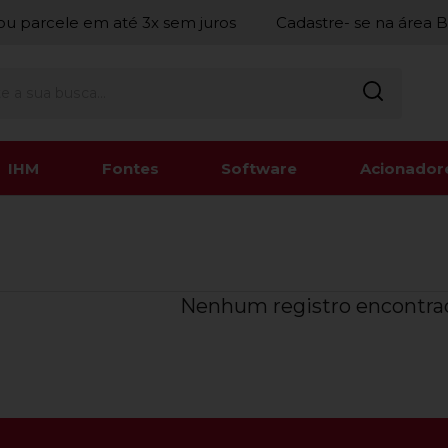
ou parcele em até 3x sem juros
Cadastre- se na área 
IHM
Fontes
Software
Acionador
Nenhum registro encontra