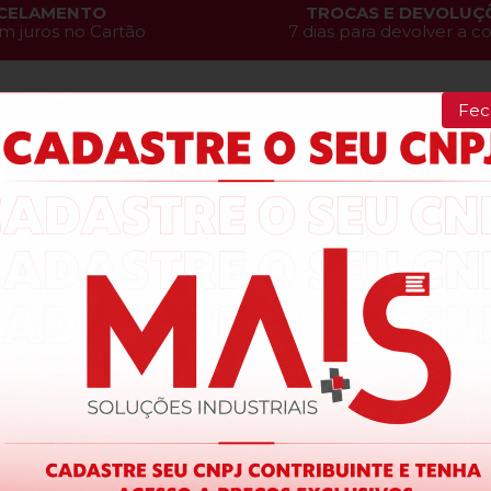
CELAMENTO
TROCAS E DEVOLUÇ
m juros no Cartão
7 dias para devolver a 
Fec
Cadastre-se e Aproveite!
Se inscreva em nossa Newsletter e receba as novidades!
 uso
e
Politica de Privacidade
e aceito receber e-mails com novidades e promo
Redes Sociais
897