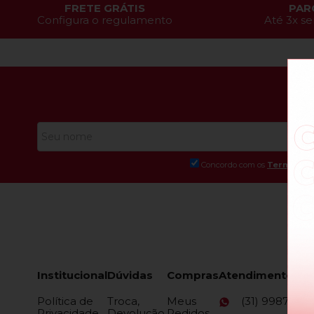
FRETE GRÁTIS
PAR
Configura o regulamento
Até 3x se
Concordo com os
Termos de
Institucional
Dúvidas
Compras
Atendimento
Política de
Troca,
Meus
(31) 99873-9
Privacidade
Devolução,
Pedidos