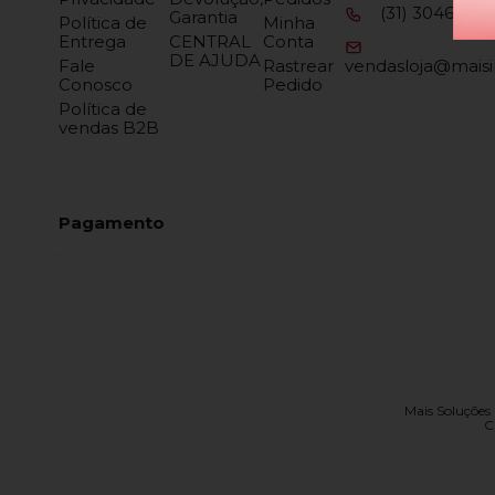
(31) 3046-610
Garantia
Política de
Minha
Entrega
CENTRAL
Conta
DE AJUDA
Fale
Rastrear
vendasloja@maisi
Conosco
Pedido
Política de
vendas B2B
Pagamento
Mais Soluções I
C