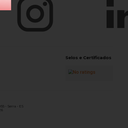
Selos e Certificados
055 - Serra - ES
26