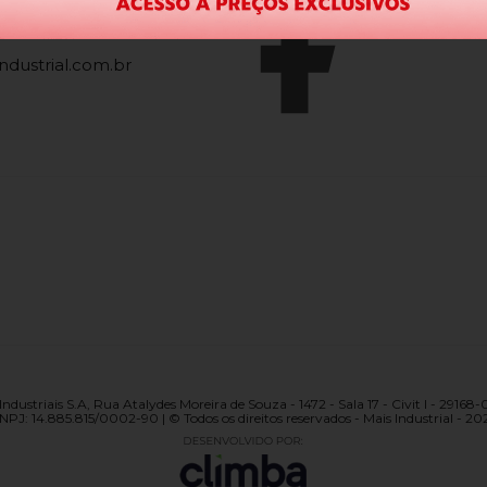
0
ndustrial.com.br
ndustriais S.A, Rua Atalydes Moreira de Souza - 1472 - Sala 17 - Civit I - 29168-
NPJ: 14.885.815/0002-90 | © Todos os direitos reservados - Mais Industrial - 20