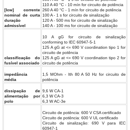
110 A 40 °C - 10 mín for circuito de potência
[Icw] corrente
260 A 40 °C - 1 mín for circuito de potência
nominal de curta
100 A - 1 s for circuito de sinalização
duração
120 A - 500 ms for circuito de sinalização
admissível
140 A - 100 ms for circuito de sinalização
10 A gG for circuito de sinalização
conforming to IEC 60947-5-1
125 A gG at <= 690 V coordination tipo 1 for
circuito de potência
classificação do
125 A gG at <= 690 V coordination tipo 2 for
fusível associado
circuito de potência
impedância
1,5 MOhm - Ith 80 A 50 Hz for circuito de
média
potência
dissipação de
9,6 W CA-1
alimentação por
6,3 W CA-3
polo
6,3 W AC-3e
Circuito de potência: 600 V CSA certificado
Circuito de potência: 600 V UL certificado
Circuito de sinalização: 690 V para IEC
60947-1