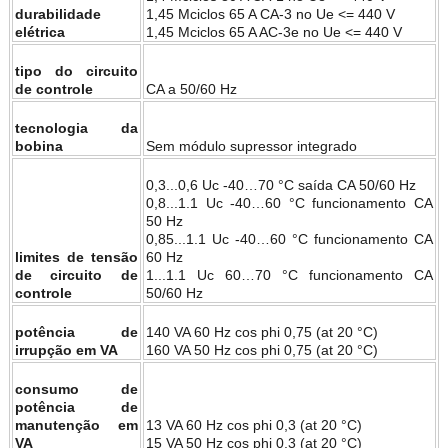
durabilidade
1,45 Mciclos 65 A CA-3 no Ue <= 440 V
elétrica
1,45 Mciclos 65 A AC-3e no Ue <= 440 V
tipo do circuito
de controle
CA a 50/60 Hz
tecnologia da
bobina
Sem módulo supressor integrado
0,3...0,6 Uc -40…70 °C saída CA 50/60 Hz
0,8...1.1 Uc -40…60 °C funcionamento CA
50 Hz
0,85...1.1 Uc -40…60 °C funcionamento CA
limites de tensão
60 Hz
de circuito de
1...1.1 Uc 60…70 °C funcionamento CA
controle
50/60 Hz
potência de
140 VA 60 Hz cos phi 0,75 (at 20 °C)
irrupção em VA
160 VA 50 Hz cos phi 0,75 (at 20 °C)
consumo de
potência de
manutenção em
13 VA 60 Hz cos phi 0,3 (at 20 °C)
VA
15 VA 50 Hz cos phi 0,3 (at 20 °C)