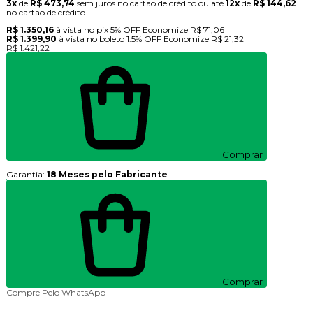
3x
de
R$ 473,74
sem juros no cartão de crédito
ou até
12x
de
R$ 144,62
no cartão de crédito
R$ 1.350,16
à vista no pix
5% OFF
Economize
R$ 71,06
R$ 1.399,90
à vista no boleto
1.5% OFF
Economize
R$ 21,32
R$ 1.421,22
Comprar
Garantia:
18 Meses pelo Fabricante
Comprar
Compre Pelo WhatsApp