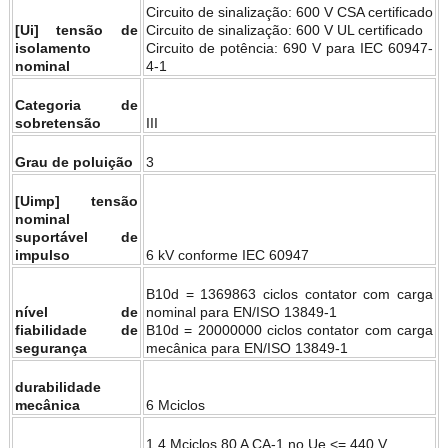
Circuito de sinalização: 600 V CSA certificado
[Ui] tensão de
Circuito de sinalização: 600 V UL certificado
isolamento
Circuito de potência: 690 V para IEC 60947-
nominal
4-1
Categoria de
sobretensão
III
Grau de poluição
3
[Uimp] tensão
nominal
suportável de
impulso
6 kV conforme IEC 60947
B10d = 1369863 ciclos contator com carga
nível de
nominal para EN/ISO 13849-1
fiabilidade de
B10d = 20000000 ciclos contator com carga
segurança
mecânica para EN/ISO 13849-1
durabilidade
mecânica
6 Mciclos
1,4 Mciclos 80 A CA-1 no Ue <= 440 V