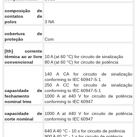
composição de
contatos de
polos
3 NA
cobertura de
proteção
Com
[Ith] corrente
térmica ao ar livre
10 A (at 60 °C) for circuito de sinalização
convencional
80 A (at 60 °C) for circuito de potência
140 A CA for circuito de sinalização
conforming to IEC 60947-5-1
250 A CC for circuito de sinalização
capacidade de
conforming to IEC 60947-5-1
fechamento
1000 A at 440 V for circuito de potência
nominal Irms
conforming to IEC 60947
capacidade de
1000 A at 440 V for circuito de potência
corte nominal
conforming to IEC 60947
640 A 40 °C - 10 s for circuito de potência
900 A 40 °C - 1 s for circuito de potência