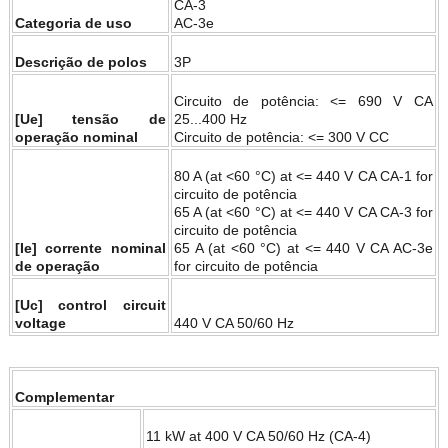
CA-3
Categoria de uso
AC-3e
Descrição de polos
3P
Circuito de potência: <= 690 V CA
[Ue] tensão de
25...400 Hz
operação nominal
Circuito de potência: <= 300 V CC
80 A (at <60 °C) at <= 440 V CA CA-1 for
circuito de potência
65 A (at <60 °C) at <= 440 V CA CA-3 for
circuito de potência
[Ie] corrente nominal
65 A (at <60 °C) at <= 440 V CA AC-3e
de operação
for circuito de potência
[Uc] control circuit
voltage
440 V CA 50/60 Hz
Complementar
11 kW at 400 V CA 50/60 Hz (CA-4)