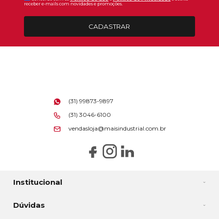
receber e-mails com novidades e promoções.
CADASTRAR
(31) 99873-9897
(31) 3046-6100
vendasloja@maisindustrial.com.br
Institucional
Dúvidas