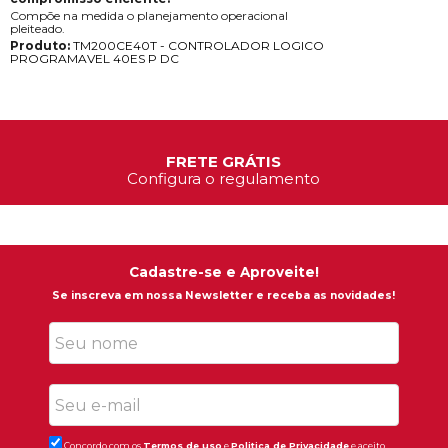
Compõe na medida o planejamento operacional
pleiteado.
Produto:
TM200CE40T - CONTROLADOR LOGICO
PROGRAMAVEL 40ES P DC
FRETE GRÁTIS
Configura o regulamento
Cadastre-se e Aproveite!
Se inscreva em nossa Newsletter e receba as novidades!
Concordo com os
Termos de uso
e
Politica de Privacidade
e aceito