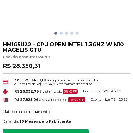
HMIG5U22 - CPU OPEN INTEL 1.3GHZ WIN10
MAGELIS GTU
Cod. do Produto: 65089
R$ 28.350,31
3x
de
R$ 9.450,10
sem juros no cartão de crédito
ou até
12x
de
R$ 2.884,88
no cartão de crédito
Economize
R$ 1.417,52
R$ 26.932,79
à vista no pix
5% OFF
Economize
R$ 425,25
R$ 27.925,06
à vista no boleto
1.5% OFF
Mais formas de pagamento
Garantia:
18 Meses pelo Fabricante