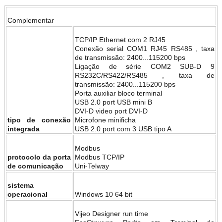
Complementar
TCP/IP Ethernet com 2 RJ45
Conexão serial COM1 RJ45 RS485 , taxa
de transmissão: 2400...115200 bps
Ligação de série COM2 SUB-D 9
RS232C/RS422/RS485 , taxa de
transmissão: 2400...115200 bps
Porta auxiliar bloco terminal
USB 2.0 port USB mini B
DVI-D video port DVI-D
tipo de conexão
Microfone minificha
integrada
USB 2.0 port com 3 USB tipo A
Modbus
protocolo da porta
Modbus TCP/IP
de comunicação
Uni-Telway
sistema
operacional
Windows 10 64 bit
Vijeo Designer run time