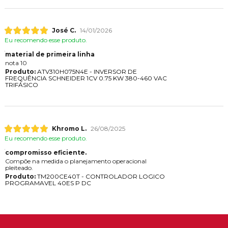
José C.
14/01/2026
Eu recomendo esse produto.
material de primeira linha
nota 10
Produto:
ATV310H075N4E - INVERSOR DE
FREQUÊNCIA SCHNEIDER 1CV 0.75 KW 380-460 VAC
TRIFÁSICO
Khromo L.
26/08/2025
Eu recomendo esse produto.
compromisso eficiente.
Compõe na medida o planejamento operacional
pleiteado.
Produto:
TM200CE40T - CONTROLADOR LOGICO
PROGRAMAVEL 40ES P DC