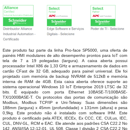
Este produto faz parte da linha Pro-face SP5000, uma oferta de
painéis HMI modulares de alto desempenho prontos para IoT com
tela de 7 a 19 polegadas (largura). A caixa aberta possui
processador Intel X86 de 1,33 GHz e armazenamento de dados em
cartão CFast de 32 GB, adequado para painel universal. Ele foi
projetado com memória de backup NVRAM de 512kB e memória
interna de RAM de 4GB. Esta caixa aberta oferece suporte ao
sistema operacional Windows 10 IoT Enterprise 2019 LTSC de 32
bits. É equipado com porta Ethernet 10BASE-T/100BASE-
TX/1000BASE-T. Os protocolos das portas de comunicação são
Modbus, Modbus TCP/IP e Uni-Telway. Suas dimensões são
188mm (largura) x 45mm (profundidade) x 131mm (altura) e pesa
0,9kg. Este produto não é instalado com software IHM. Este
produto é certificado pela ATEX, IECEx, Ex CCC, CE, CULus, IEC,
CUL, DNV-GL, RCM e EAC. Ele atende aos padrões CSA C22.2 No
142, ANSI/ISA 12-12-01, UL 508, Classe I divisão 2 CSA C22.2 No