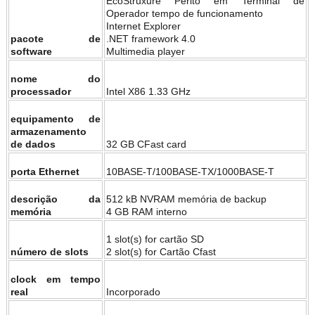
EcoStruxure Perito em Terminal de
Operador tempo de funcionamento
Internet Explorer
pacote de
.NET framework 4.0
software
Multimedia player
nome do
processador
Intel X86 1.33 GHz
equipamento de
armazenamento
de dados
32 GB CFast card
porta Ethernet
10BASE-T/100BASE-TX/1000BASE-T
descrição da
512 kB NVRAM memória de backup
memória
4 GB RAM interno
1 slot(s) for cartão SD
número de slots
2 slot(s) for Cartão Cfast
clock em tempo
real
Incorporado