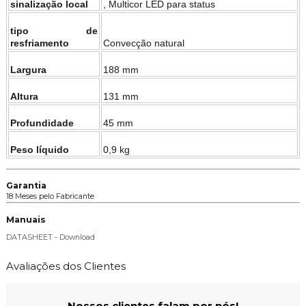
sinalização local
, Multicor LED para status
tipo de
resfriamento
Convecção natural
Largura
188 mm
Altura
131 mm
Profundidade
45 mm
Peso líquido
0,9 kg
Garantia
18 Meses pelo Fabricante
Manuais
DATASHEET - Download
Avaliações dos Clientes
Nossos clientes falam por nós!