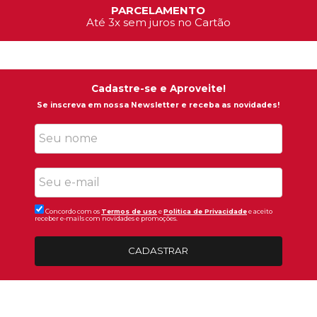
TROCAS E DEVOLUÇÕES
7 dias para devolver a compra
Cadastre-se e Aproveite!
Se inscreva em nossa Newsletter e receba as novidades!
Concordo com os
Termos de uso
e
Politica de Privacidade
e aceito
receber e-mails com novidades e promoções.
CADASTRAR