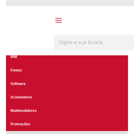
Olá Visitante!
Acesse sua conta e pedidos
Menu
CLP's
Inversores
IHM
Fontes
Software
Acionadores
Multimedidores
Promoções