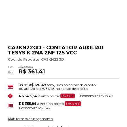
CA3KN22GD - CONTATOR AUXILIAR
TESYS K 2NA 2NF 125 VCC
Cod. do Produto: CA3KN22GD
De:
R$ 375,86
R$ 361,41
Por:
3x
de
R$ 120,47
sem juros no cartão de crédito
ou até
12x
de
R$ 36,78
no cartão de crédito
Economize
R$ 18,07
R$ 343,34
à vista no pix
5% OFF
R$ 355,99
à vista no boleto
1.5% OFF
Economize
R$ 5,42
Mais formas de pagamento