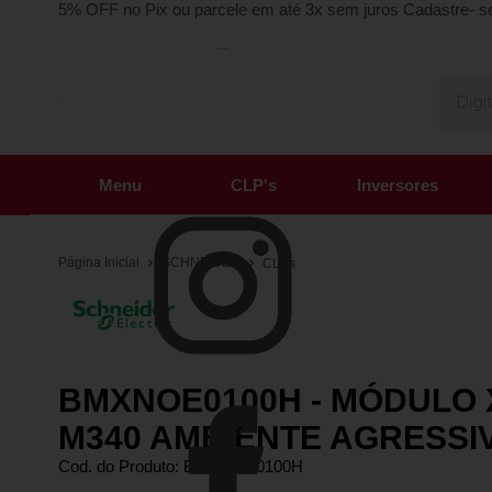
5% OFF no Pix ou parcele em até 3x sem juros
Cadastre- s
Menu
CLP's
Inversores
Página Inicial
SCHNEIDER
CLPs
BMXNOE0100H - MÓDULO X
M340 AMBIENTE AGRESSI
Cod. do Produto: BMXNOE0100H