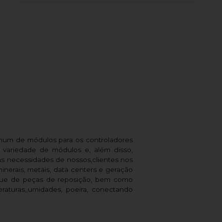
omum de módulos para os controladores
variedade de módulos e, além disso,
s necessidades de nossos,clientes nos
inerais, metais, data centers e geração
oque de peças de reposição, bem como
aturas,,umidades, poeira, conectando