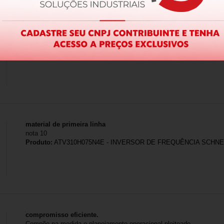
Produto:
A9S60220 - INTERRUPTOR SECCIONADOR ACTI9 ISW 2
material de primeira linha
nota 10
Produto:
ATV310H075N4E - INVERSOR DE FREQUÊNCIA SCHNEID
compromisso eficiente.
Compõe na medida o planejamento operacional pleiteado.