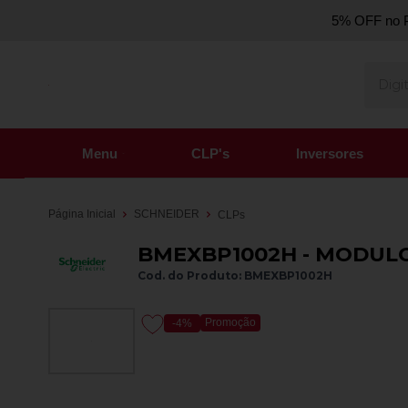
5% OFF no P
Menu
CLP's
Inversores
Página Inicial
SCHNEIDER
CLPs
BMEXBP1002H - MODULO
Cod. do Produto: BMEXBP1002H
Promoção
-4%