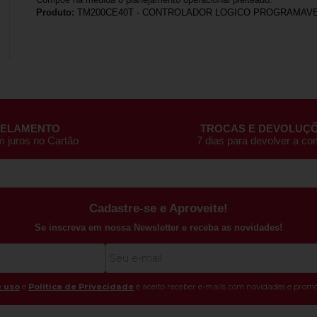
Produto:
TM200CE40T - CONTROLADOR LOGICO PROGRAMAVE
CELAMENTO
TROCAS E DEVOLUÇ
m juros no Cartão
7 dias para devolver a c
Cadastre-se e Aproveite!
Se inscreva em nossa Newsletter e receba as novidades!
 uso
e
Politica de Privacidade
e aceito receber e-mails com novidades e promo