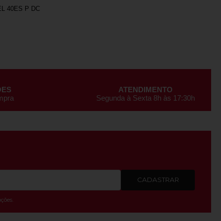
L 40ES P DC
ÕES
ATENDIMENTO
ompra
Segunda à Sexta 8h às 17:30h
CADASTRAR
ções.