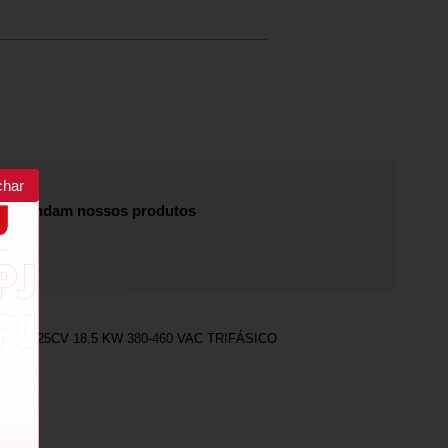
char
recomendam nossos produtos
DER 25CV 18.5 KW 380-460 VAC TRIFÁSICO