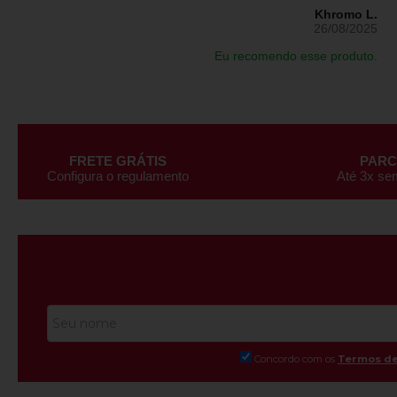
Khromo L.
26/08/2025
Eu recomendo esse produto.
FRETE GRÁTIS
PAR
Configura o regulamento
Até 3x se
Concordo com os
Termos de