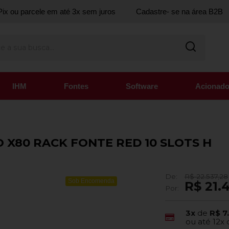
ix ou parcele em até 3x sem juros
Cadastre- se na área B2B
IHM
Fontes
Software
Acionado
 X80 RACK FONTE RED 10 SLOTS H
De:
R$ 22.537,28
Sob Encomenda
R$ 21.
Por:
3x
de
R$ 7
ou até
12x