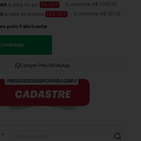
Economize
R$ 1.073,20
,86
à vista no pix
5% OFF
Economize
R$ 321,96
10
à vista no boleto
1.5% OFF
es pelo Fabricante
COMPRAR
Compre Pelo WhatsApp
 e