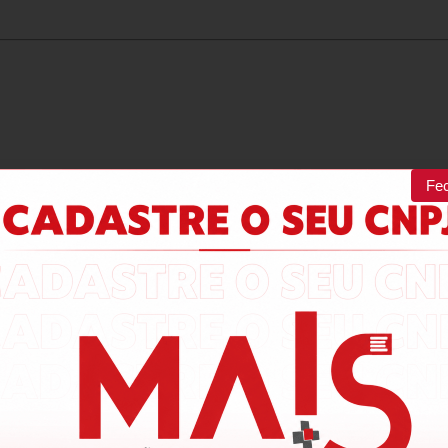
Fe
100%
dos clientes 
alam por nós!
odutos da nossa loja.
Produto:
ATV310HD18N4E - INVERSOR DE FREQUÊNCIA SCHNEI
SEM FILTRO EMC