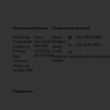
Institucional
Dúvidas
Compras
Atendimento
Política de
Troca,
Meus
(31) 99873-9897
Privacidade
Devolução,
Pedidos
(31) 3046-6100
Garantia
Política de
Minha
Entrega
CENTRAL
Conta
DE AJUDA
Fale
Rastrear
vendasloja@maisindustria
Conosco
Pedido
Política de
vendas B2B
Pagamento