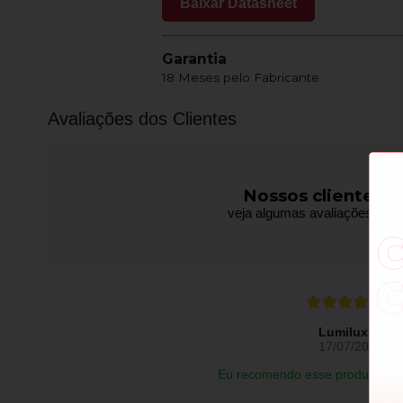
Baixar Datasheet
Garantia
18 Meses pelo Fabricante
Avaliações dos Clientes
Nossos clientes f
veja algumas avaliações de pr
Lumilux L.
17/07/2026
Eu recomendo esse produto.