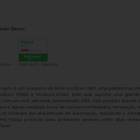
ider Electric
 slots é um acessório da linha Modicon X80, uma plataforma,c
Modicon M580 e Modicon,M340. Este rack suporta uma grande 
s com um rack adicional, denominado XBE. Este produto atende à
 água e águas residuais, bens de consumo,embalados, mineração, m
,os módulos das arquiteturas de automação, reduzindo o est
to.Possui proteção para ambientes severos como altas temper
iável