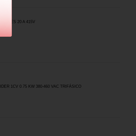
 POLES 20 A 415V
ER 1CV 0.75 KW 380-460 VAC TRIFÁSICO