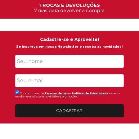
TROCAS E DEVOLUÇÕES
7 dias para devolver a compra
Cadastre-se e Aproveite!
Se inscreva em nossa Newsletter e receba as novidades!
Concordo com os
Termos de uso
e
Politica de Privacidade
e aceito
receber e-mails com novidades e promoções.
CADASTRAR